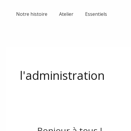
Skip
to
Notre histoire
Atelier
Essentiels
content
l'administration
Bonjour à tous !
Hello